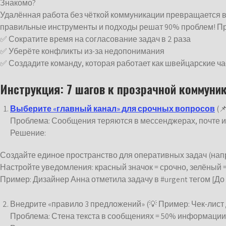
Знакомо?
Удалённая работа без чёткой коммуникации превращается в 
правильные инструменты и подходы решат 90% проблем! Пр
✅ Сократите время на согласование задач в 2 раза
✅ Уберёте конфликты из-за недопонимания
✅ Создадите команду, которая работает как швейцарские ч
Инструкция: 7 шагов к прозрачной коммуни
Выберите «главный канал» для срочных вопросов
(
Проблема: Сообщения теряются в мессенджерах, почте и 
Решение:
Создайте единое пространство для оперативных задач (напр
Настройте уведомления: красный значок = срочно, зелёный =
Пример: Дизайнер Анна отметила задачу в #urgent тегом [До 
Внедрите «правило 3 предложений» (💡 Пример: Чек-лист
Проблема: Стена текста в сообщениях = 50% информации