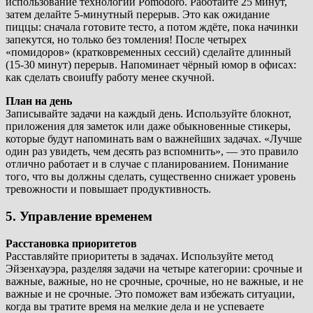
использование технологии Pomodoro. Работайте 25 минут,
затем делайте 5-минутный перерыв. Это как ожидание
пиццы: сначала готовите тесто, а потом ждёте, пока начинки
запекутся, но только без томления! После четырех
«помидоров» (кратковременных сессий) сделайте длинный
(15-30 минут) перерыв. Напоминает чёрный юмор в офисах:
как сделать своиuffy работу менее скучной.
План на день
Записывайте задачи на каждый день. Используйте блокнот,
приложения для заметок или даже обыкновенные стикеры,
которые будут напоминать вам о важнейших задачах. «Лучше
один раз увидеть, чем десять раз вспомнить», — это правило
отлично работает и в случае с планированием. Понимание
того, что вы должны сделать, существенно снижает уровень
тревожности и повышает продуктивность.
5. Управление временем
Расстановка приоритетов
Расставляйте приоритеты в задачах. Используйте метод
Эйзенхауэра, разделяя задачи на четыре категории: срочные и
важные, важные, но не срочные, срочные, но не важные, и не
важные и не срочные. Это поможет вам избежать ситуации,
когда вы тратите время на мелкие дела и не успеваете