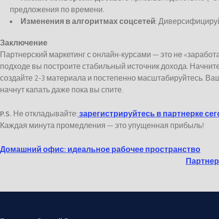
предложения по времени.
Изменения в алгоритмах соцсетей
: Диверсифициру
Заключение
Партнерский маркетинг с онлайн-курсами — это не «заработа
подходе вы построите стабильный источник дохода. Начните
создайте 2-3 материала и постепенно масштабируйтесь. Ваш
начнут капать даже пока вы спите.
P.S.
Не откладывайте:
зарегистрируйтесь в партнерке сег
Каждая минута промедления — это упущенная прибыль!
Навигация
Домашний офис: идеальное рабочее пространство
Партнер
по
записям