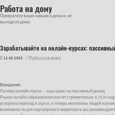
Перейти
Работа на дому
к
содержимому
Превратите ваши навыки в деньги, не
выходя из дома.
Зарабатывайте на онлайн-курсах: пассивны
12.03.2025
Работа на дому
Введение:
Почему онлайн-курсы — ваш шанс на пассивный доход
Рынок онлайн-образования растет стремительно: к 2026 год
ускорила переход в digital, и теперь миллионы людей изуча
возможности для партнерского маркетинга: вы рекомендуете